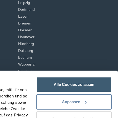
Leipzig
Dortmund
Essen
Bremen
Dresden
Hannover
Nürnberg
Duisburg
Bochum
Wuppertal
Bielefeld
Bonn
Alle Cookies zulassen
Mannheim
e, mithilfe von
ugreifen und so
INFOS
Anpassen
orschung sowie
Blog
welche Zwecke
Rechner-Übersicht
 auf das Privacy