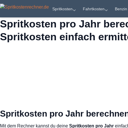
Spritkosten
Fahrtkosten
Benzin
Spritkosten pro Jahr bere
Spritkosten
Spritkosten einfach ermitt
Fahrtkosten
Benzin & Verbrauch
Elektroauto
Spritpreise
Spritkosten pro Jahr berechnen 
Ratgeber
Mit dem Rechner kannst du deine
Spritkosten pro Jahr
einfac