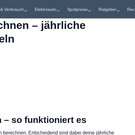
 & Verbrauch
Elektroauto
Spritpreise
Ratgeber
Rec
chnen – jährliche
eln
– so funktioniert es
h berechnen. Entscheidend sind dabei deine jährliche