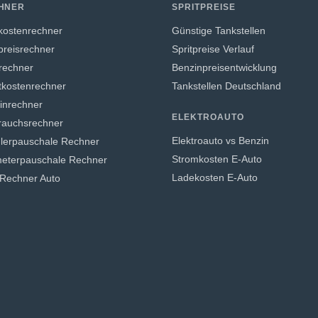
HNER
SPRITPREISE
tkostenrechner
Günstige Tankstellen
preisrechner
Spritpreise Verlauf
rechner
Benzinpreisentwicklung
tkostenrechner
Tankstellen Deutschland
inrechner
ELEKTROAUTO
rauchsrechner
Elektroauto vs Benzin
lerpauschale Rechner
Stromkosten E-Auto
meterpauschale Rechner
Ladekosten E-Auto
Rechner Auto