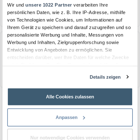
Berücksichtigung von Feiertagen, Urlaub und
Wir und
unsere 1022 Partner
verarbeiten Ihre
Krankheitstagen nach Bundesland.
persönlichen Daten, wie z. B. Ihre IP-Adresse, mithilfe
Pendlerpauschale berechnen →
von Technologien wie Cookies, um Informationen auf
Ihrem Gerät zu speichern und darauf zuzugreifen und so
personalisierte Werbung und Inhalte, Messungen von
STEUER
Werbung und Inhalten, Zielgruppenforschung sowie
Kilometerpauschale
Entwicklung von Angeboten zu ermöglichen. Sie
Kilometerpauschale für Steuererklärung oder
entscheiden darüber, wer Ihre Daten für welche Zwecke
Reisekostenabrechnung berechnen – schnell mit 38
nutzt. Sie können Ihre Einwilligung jederzeit über die
Cent ab dem 21. km.
Cookie-Erklärung oder durch Klicken auf das Privacy
Details zeigen
Kilometerpauschale berechnen →
Trigger Symbol ändern oder widerrufen
Wenn Sie es erlauben, würden wir auch gerne:
Alle Cookies zulassen
Informationen über Ihre geografische Lage erfassen,
welche bis auf einige Meter genau sein können
Anpassen
Ihr Gerät durch aktives Scannen nach bestimmten
Merkmalen (Fingerprinting) identifizieren
Erfahren Sie mehr darüber, wie Ihre persönlichen Daten
Nur notwendige Cookies verwenden