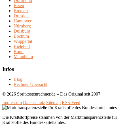
Dortmund
Essen
Bremen
Dresden
Hannover
Nürnberg
Duisburg
Bochum
Wuppertal
Bielefeld
Bonn
Mannheim
Infos
Blog
Rechner-Übersicht
© 2026 Spritkostenrechner.de – Das Original seit 2007
Impressum
Datenschutz
Sitemap
RSS-Feed
Die Kraftstoffpreise stammen von der Markttransparenzstelle für
Kraftstoffe des Bundeskartellamtes.