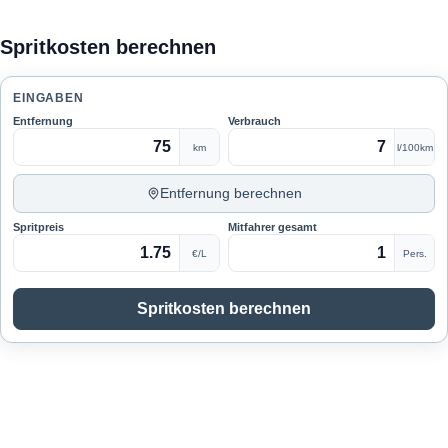
Rechner
Spritkosten berechnen
Blog
EINGABEN
Entfernung
Verbrauch
km
l/100km
Entfernung berechnen
Spritpreis
Mitfahrer gesamt
€/L
Pers.
Spritkosten berechnen