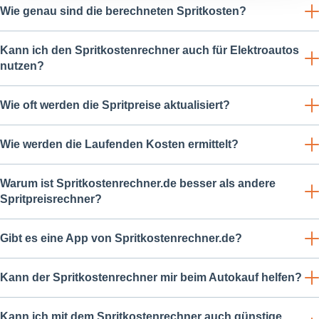
Anzeigen zu personalisieren, Funktionen für soziale
Wie genau sind die berechneten Spritkosten?
Medien anbieten zu können und die Zugriffe auf unsere
Website zu analysieren. Außerdem geben wir
Kann ich den Spritkostenrechner auch für Elektroautos
Informationen zu Ihrer Verwendung unserer Website an
nutzen?
unsere Partner für soziale Medien, Werbung und
Analysen weiter. Unsere Partner führen diese
Wie oft werden die Spritpreise aktualisiert?
Informationen möglicherweise mit weiteren Daten
zusammen, die Sie ihnen bereitgestellt haben oder die
sie im Rahmen Ihrer Nutzung der Dienste gesammelt
Wie werden die Laufenden Kosten ermittelt?
haben.
Warum ist Spritkostenrechner.de besser als andere
Spritpreisrechner?
Gibt es eine App von Spritkostenrechner.de?
Kann der Spritkostenrechner mir beim Autokauf helfen?
Kann ich mit dem Spritkostenrechner auch günstige