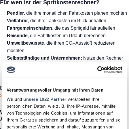
Für wen ist der Spritkostenrechner?
Pendler
, die ihre monatlichen Fahrtkosten planen möchten
Vielfahrer
, die ihre Tankkosten im Blick behalten
Fahrgemeinschaften
, die das Spritgeld fair aufteilen
Reisende
, die Fahrtkosten im Urlaub berechnen
Umweltbewusste
, die ihren CO₂-Ausstoß reduzieren
möchten
Selbstständige und Unternehmen:
Nutze den Rechner
für die Reisekostenabrechnung oder zur Optimierung
deines Fuhrparks. Tipp: Mit einer gewerblichen Tankkarte
sparst du zusätzlich bei jeder Tankfüllung.
Den Einfluss des aktuellen Spritpreises kannst du mit dem
Verantwortungsvoller Umgang mit Ihren Daten
Spritpreisrechner
berechnen.
Wir und
unsere 1022 Partner
verarbeiten Ihre
persönlichen Daten, wie z. B. Ihre IP-Adresse, mithilfe
Weitere Rechner rund um Spritkosten und
von Technologien wie Cookies, um Informationen auf
Autofahrt
Ihrem Gerät zu speichern und darauf zuzugreifen und so
personalisierte Werbung und Inhalte, Messungen von