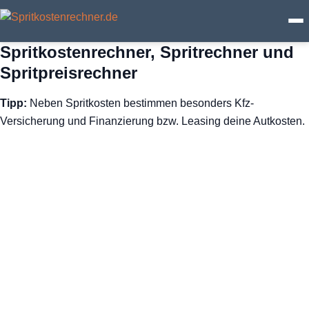
Spritkostenrechner, Spritrechner und
Spritkosten
Spritpreisrechner
Tipp:
Neben Spritkosten bestimmen besonders Kfz-
Fahrtkosten
Versicherung und Finanzierung bzw. Leasing deine Autkosten.
Benzin & Verbrauch
Elektroauto
Spritpreise
Ratgeber