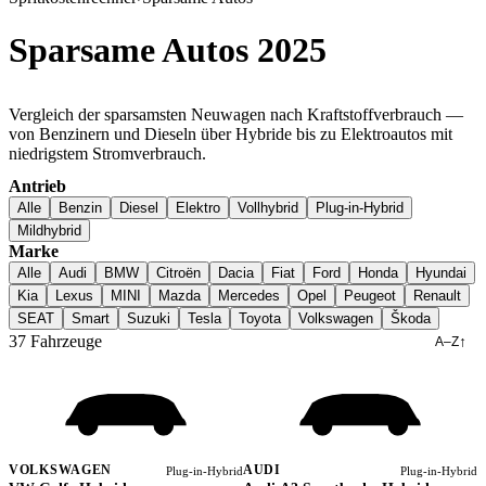
Sparsame Autos 2025
Vergleich der sparsamsten Neuwagen nach Kraftstoffverbrauch —
von Benzinern und Dieseln über Hybride bis zu Elektroautos mit
niedrigstem Stromverbrauch.
Antrieb
Alle
Benzin
Diesel
Elektro
Vollhybrid
Plug-in-Hybrid
Mildhybrid
Marke
Alle
Audi
BMW
Citroën
Dacia
Fiat
Ford
Honda
Hyundai
Kia
Lexus
MINI
Mazda
Mercedes
Opel
Peugeot
Renault
SEAT
Smart
Suzuki
Tesla
Toyota
Volkswagen
Škoda
37
Fahrzeuge
↑
↑
Verbrauch
A–Z
VOLKSWAGEN
AUDI
Plug-in-Hybrid
Plug-in-Hybrid