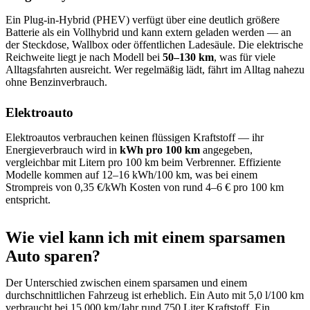
sie im Rahmen Ihrer Nutzung der Dienste gesammelt
Ein Plug-in-Hybrid (PHEV) verfügt über eine deutlich größere
haben.
Batterie als ein Vollhybrid und kann extern geladen werden — an
der Steckdose, Wallbox oder öffentlichen Ladesäule. Die elektrische
Reichweite liegt je nach Modell bei
50–130 km
, was für viele
Alltagsfahrten ausreicht. Wer regelmäßig lädt, fährt im Alltag nahezu
ohne Benzinverbrauch.
Elektroauto
Elektroautos verbrauchen keinen flüssigen Kraftstoff — ihr
Energieverbrauch wird in
kWh pro 100 km
angegeben,
vergleichbar mit Litern pro 100 km beim Verbrenner. Effiziente
Modelle kommen auf 12–16 kWh/100 km, was bei einem
Strompreis von 0,35 €/kWh Kosten von rund 4–6 € pro 100 km
entspricht.
Wie viel kann ich mit einem sparsamen
Auto sparen?
Der Unterschied zwischen einem sparsamen und einem
durchschnittlichen Fahrzeug ist erheblich. Ein Auto mit 5,0 l/100 km
verbraucht bei 15.000 km/Jahr rund 750 Liter Kraftstoff. Ein