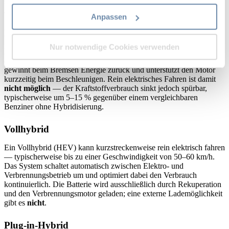
sich ein Diesel rechnerisch erst ab einer höheren
Jahreskilometerleistung (grob ab 15.000–20.000 km/Jahr).
erfassen, welche bis auf einige Meter genau sein
Anpassen
können
Mildhybrid
Ihr Gerät durch aktives Scannen nach
Nur notwendige Cookies verwenden
bestimmten Merkmalen (Fingerprinting) identifizieren
Ein Mildhybrid (MHEV) ergänzt den Verbrenner durch ein kleines
48-Volt-Bordnetz mit einem Riemen-Starter-Generator. Dieser
Erfahren Sie mehr darüber, wie Ihre persönlichen Daten
gewinnt beim Bremsen Energie zurück und unterstützt den Motor
verarbeitet werden, und legen Sie Ihre Präferenzen im
kurzzeitig beim Beschleunigen. Rein elektrisches Fahren ist damit
Abschnitt Einzelheiten
fest.
nicht möglich
— der Kraftstoffverbrauch sinkt jedoch spürbar,
typischerweise um 5–15 % gegenüber einem vergleichbaren
Benziner ohne Hybridisierung.
Wir verwenden Cookies, um Ihnen den bestmöglichen
Service zu bieten! Sie werden genutzt um Inhalte und
Vollhybrid
Anzeigen zu personalisieren, Funktionen für soziale
Ein Vollhybrid (HEV) kann kurzstreckenweise rein elektrisch fahren
Medien anbieten zu können und die Zugriffe auf unsere
— typischerweise bis zu einer Geschwindigkeit von 50–60 km/h.
Website zu analysieren. Außerdem geben wir
Das System schaltet automatisch zwischen Elektro- und
Informationen zu Ihrer Verwendung unserer Website an
Verbrennungsbetrieb um und optimiert dabei den Verbrauch
kontinuierlich. Die Batterie wird ausschließlich durch Rekuperation
unsere Partner für soziale Medien, Werbung und
und den Verbrennungsmotor geladen; eine externe Lademöglichkeit
Analysen weiter. Unsere Partner führen diese
gibt es
nicht
.
Informationen möglicherweise mit weiteren Daten
zusammen, die Sie ihnen bereitgestellt haben oder die
Plug-in-Hybrid