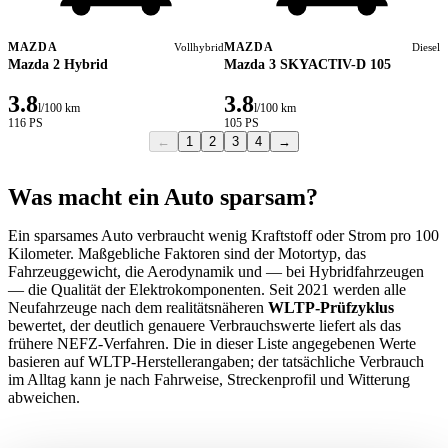
MAZDA
MAZDA
Vollhybrid
Diesel
Mazda 2 Hybrid
Mazda 3 SKYACTIV-D 105
3.8
3.8
l/100 km
l/100 km
116 PS
105 PS
←
1
2
3
4
→
Was macht ein Auto sparsam?
Ein sparsames Auto verbraucht wenig Kraftstoff oder Strom pro 100
Kilometer. Maßgebliche Faktoren sind der Motortyp, das
Fahrzeuggewicht, die Aerodynamik und — bei Hybridfahrzeugen
— die Qualität der Elektrokomponenten. Seit 2021 werden alle
Neufahrzeuge nach dem realitätsnäheren
WLTP-Prüfzyklus
bewertet, der deutlich genauere Verbrauchswerte liefert als das
frühere NEFZ-Verfahren. Die in dieser Liste angegebenen Werte
basieren auf WLTP-Herstellerangaben; der tatsächliche Verbrauch
im Alltag kann je nach Fahrweise, Streckenprofil und Witterung
abweichen.