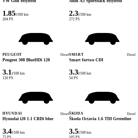
VW Golf eHybrid
Audi A3 Sportback eHybrid
1.85
2.3
l/100 km
l/100 km
204 PS
272 PS
PEUGEOT
SMART
Diesel
Diesel
Peugeot 308 BlueHDi 120
Smart fortwo CDI
3.1
3.3
l/100 km
l/100 km
120 PS
54 PS
HYUNDAI
ŠKODA
Diesel
Diesel
Hyundai i20 1.1 CRDi blue
Škoda Octavia 1.6 TDI Greenline
3.4
3.5
l/100 km
l/100 km
75 PS
105 PS