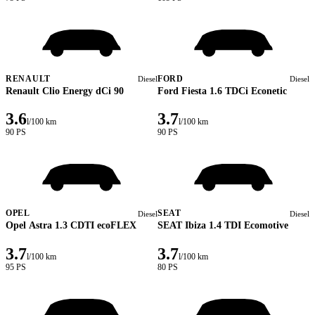
RENAULT
FORD
Diesel
Diesel
Renault Clio Energy dCi 90
Ford Fiesta 1.6 TDCi Econetic
3.6
3.7
l/100 km
l/100 km
90 PS
90 PS
OPEL
SEAT
Diesel
Diesel
Opel Astra 1.3 CDTI ecoFLEX
SEAT Ibiza 1.4 TDI Ecomotive
3.7
3.7
l/100 km
l/100 km
95 PS
80 PS