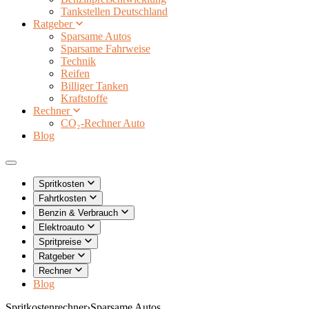
Tankstellen Deutschland
Ratgeber
Sparsame Autos
Sparsame Fahrweise
Technik
Reifen
Billiger Tanken
Kraftstoffe
Rechner
CO₂-Rechner Auto
Blog
Spritkosten
Fahrtkosten
Benzin & Verbrauch
Elektroauto
Spritpreise
Ratgeber
Rechner
Blog
Spritkostenrechner
›
Sparsame Autos