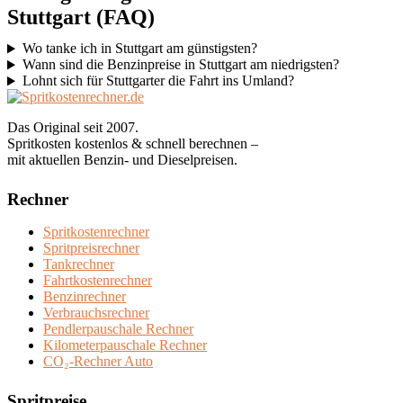
Stuttgart (FAQ)
Anzeigen zu personalisieren, Funktionen für soziale
Medien anbieten zu können und die Zugriffe auf unsere
Wo tanke ich in Stuttgart am günstigsten?
Website zu analysieren. Außerdem geben wir
Wann sind die Benzinpreise in Stuttgart am niedrigsten?
Lohnt sich für Stuttgarter die Fahrt ins Umland?
Informationen zu Ihrer Verwendung unserer Website an
unsere Partner für soziale Medien, Werbung und
Das Original seit 2007.
Analysen weiter. Unsere Partner führen diese
Spritkosten kostenlos & schnell berechnen –
Informationen möglicherweise mit weiteren Daten
mit aktuellen Benzin- und Dieselpreisen.
zusammen, die Sie ihnen bereitgestellt haben oder die
sie im Rahmen Ihrer Nutzung der Dienste gesammelt
Rechner
haben.
Spritkostenrechner
Spritpreisrechner
Tankrechner
Fahrtkostenrechner
Benzinrechner
Verbrauchsrechner
Pendlerpauschale Rechner
Kilometerpauschale Rechner
CO₂-Rechner Auto
Spritpreise