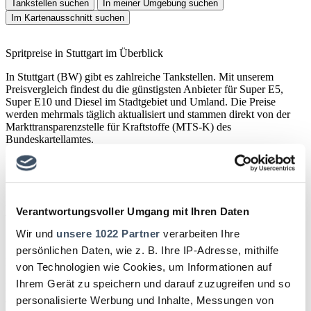
Tankstellen suchen
In meiner Umgebung suchen
Im Kartenausschnitt suchen
Spritpreise in Stuttgart im Überblick
In Stuttgart (BW) gibt es zahlreiche Tankstellen. Mit unserem
Preisvergleich findest du die günstigsten Anbieter für Super E5,
Super E10 und Diesel im Stadtgebiet und Umland. Die Preise
werden mehrmals täglich aktualisiert und stammen direkt von der
Markttransparenzstelle für Kraftstoffe (MTS-K) des
Bundeskartellamtes.
Datenquelle: Markttransparenzstelle für Kraftstoffe (MTS-K) des
Bundeskartellamtes
Benzinpreise in Stuttgart vergleichen
Verantwortungsvoller Umgang mit Ihren Daten
Wir und
unsere 1022 Partner
verarbeiten Ihre
Stuttgart liegt in einem Talkessel, was die Logistik erschwert und die
Spritpreise beeinflusst. Im Stuttgarter Stadtgebiet sind Tankstellen in
persönlichen Daten, wie z. B. Ihre IP-Adresse, mithilfe
Bad Cannstatt, Vaihingen oder Zuffenhausen oft günstiger als in der
von Technologien wie Cookies, um Informationen auf
Innenstadt oder Degerloch. Die B14 und B27 sind wichtige
Ihrem Gerät zu speichern und darauf zuzugreifen und so
Pendlerachsen, an denen regelmäßig Preisvergleiche lohnen. Wer
aus dem Rems-Murr-Kreis oder dem Landkreis Böblingen pendelt,
personalisierte Werbung und Inhalte, Messungen von